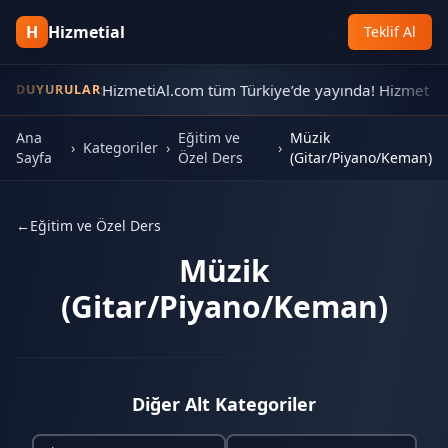
H
Hizmetial
Teklif Al
📢
Yeni Kayıt:
HizmetiAl.com tüm Türkiye’de yayında! Hizmet alm
DUYURULAR
Ana
Eğitim ve
Müzik
›
Kategoriler
›
›
Sayfa
Özel Ders
(Gitar/Piyano/Keman)
←
Eğitim ve Özel Ders
Müzik
(Gitar/Piyano/Keman)
Diğer Alt Kategoriler