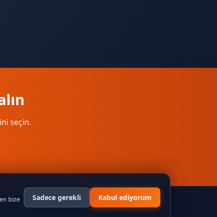
alın
ini seçin.
Sadece gerekli
Kabul ediyorum
n bize