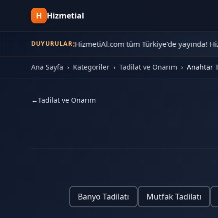
H
Hizmetial
•
📢
Yeni Kayıt:
HizmetiAl.com tüm Türkiye’de yayında! Hizm
DUYURULAR
Ana Sayfa
›
Kategoriler
›
Tadilat ve Onarım
›
Anahtar T
←
Tadilat ve Onarım
Banyo Tadilatı
Mutfak Tadilatı