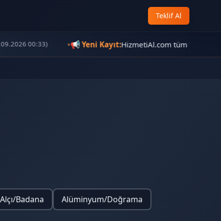
Teklif Al
•
📢
Yeni Kayıt:
HizmetiAl.com tüm Türkiye’de y
9.2026 00:33)
/Alçı/Badana
Alüminyum/Doğrama