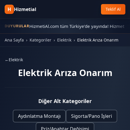
H
Hizmetial
Teklif Al

Yeni Kayıt:
HizmetiAl.com tüm Türkiye’de yayında! Hizmet alm
DUYURULAR
Ana Sayfa
›
Kategoriler
›
Elektrik
›
Elektrik Arıza Onarım
←
Elektrik
Elektrik Arıza Onarım
Diğer Alt Kategoriler
Aydınlatma Montajı
Sigorta/Pano İşleri
Priz/Anahtar Değişimi