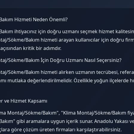
Bakım Hizmeti Neden Önemli?
kım ihtiyacınız için doğru uzmanı seçmek hizmet kalitesini
taj/Sökme/Bakım hizmeti arayan kullanıcılar için doğru fir
çısından kritik bir adımdır.
ntaj/Sökme/Bakım İçin Doğru Uzmanı Nasıl Seçersiniz?
aj/Sökme/Bakım hizmeti alırken uzmanın tecrübesi, referansl
ı mutlaka değerlendirilmelidir. Özellikle yoğun ilçelerde h
er ve Hizmet Kapsamı
lima Montaj/Sökme/Bakım", "Klima Montaj/Sökme/Bakım fiyat
kım" gibi aramalara uygun içerik sunar. Anadolu Yakası v
çlara göre çözüm üreten firmaları karşılaştırabilirsiniz.