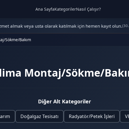
Ana Sayfa
Kategoriler
Nasıl Çalışır?
t almak veya usta olarak katılmak için hemen kayıt olun.
(30.09
taj/Sökme/Bakım
lima Montaj/Sökme/Bak
Diğer Alt Kategoriler
arım
Doğalgaz Tesisatı
Radyatör/Petek İşleri
V