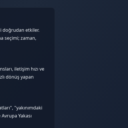
 doğrudan etkiler.
ma seçimi; zaman,
arı, iletişim hızı ve
ızlı dönüş yapan
ları", "yakınımdaki
e Avrupa Yakası