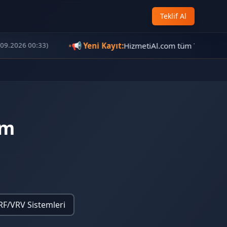
Teklif Al
•
📢
Yeni Kayıt:
HizmetiAl.com tüm Türkiye’de y
.2026 00:33)
ım
RF/VRV Sistemleri