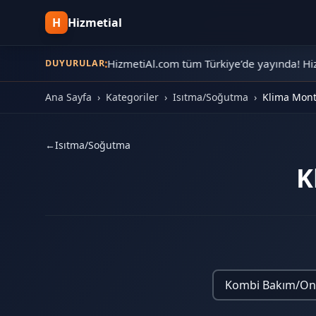
H
Hizmetial
•
📢
Yeni Kayıt:
HizmetiAl.com tüm Türkiye’de yayında! Hizme
DUYURULAR
Ana Sayfa
›
Kategoriler
›
Isıtma/Soğutma
›
Klima Mon
←
Isıtma/Soğutma
K
Kombi Bakım/On